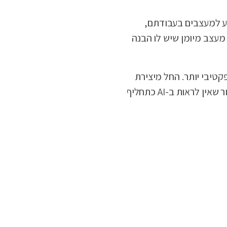
 בעיצוב לוגו. במקום זאת, יש לראות בכלי AI ככלי מועיל לסיוע למעצבים בעבודתם,
מעצב מיומן שיש לו הבנה
קטיבי יותר. החל מיצירת
עיצובים ועד חידוד ושיפור לוגואים, כלי בינה מלאכותית מציעים מגוון יתרונות הן למעצבים והן ללקוחות. עם זאת, חשוב לזכור שאין לראות ב-AI כתחליף