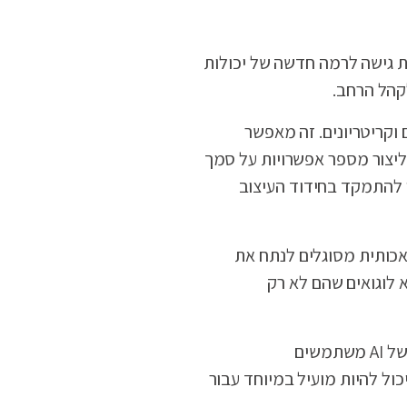
וב הגרפי. עם הופעת כלי הבינה המלאכותית (AI), למעצבים יש כעת גישה לרמה חדשה של יכולות
לקהל הרחב.
 וקריטריונים. זה מאפשר
 ליצור מספר אפשרויות על סמך
ן להתמקד בחידוד העיצוב
נה מלאכותית מסוגלים לנתח את
 לוגואים שהם לא רק
בנוסף ליצירת עיצובים, כלי בינה מלאכותית יכולים גם לסייע למעצבים בשלב האחרון של התהליך. לדוגמה, כלים מסוימים של AI משתמשים
כול להיות מועיל במיוחד עבור