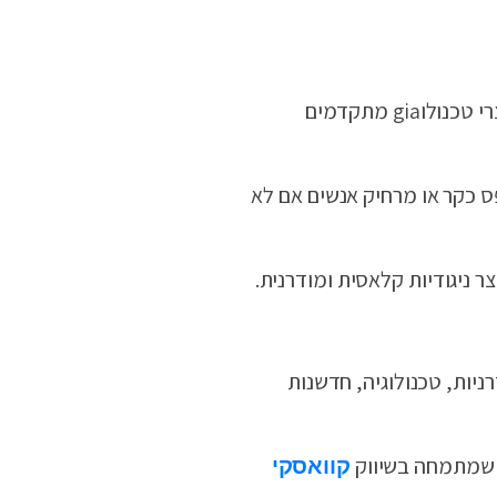
שחור הוא צבע הסמכות, הכוח והאלגנטיות. הוא מעביר תחושות של בלעדיות, מתחכמות ויוקרה. מותגי אופנה יוקרתיים, מוצרי טכנולוgia מתקדמים
פס כקר או מרחיק אנשים אם לא
ר ניגודיות קלאסית ומודרנית.
ניות, טכנולוגיה, חדשנות
ה שמתמחה בשיווק
קוואסקי