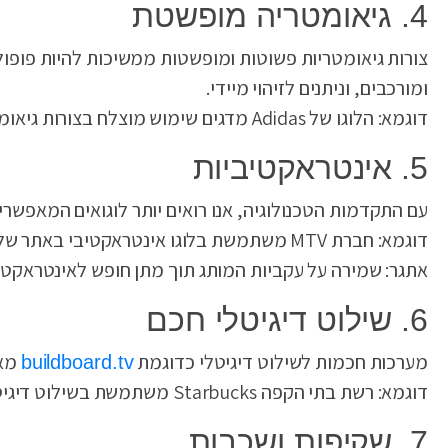
4. גיאומטריה מופשטת
צורות גיאומטריות פשוטות ומופשטות ממשיכות להיות פופולר
ומורכבים, וניתנים לזיהוי מיידי.
דוגמא: הלוגו של Adidas מדגים שימוש מוצלח בצורות גיאומטריות פשוטות.
5. אינטראקטיביות
עם התקדמות הטכנולוגיה, אנו רואים יותר לוגואים המאפש
דוגמא: חברת MTV משתמשת בלוגו אינטראקטיבי באתר שלה, המשתנה בהתאם לתנועת העכבר.
אתגר: שמירה על עקביות המותג תוך מתן חופש לאינטראקטיב
6. שילוט דיגיטלי חכם
מערכות חכמות לשילוט דיגיטלי כדוגמת
מאפ
buildboard.tv
דוגמא: רשת בתי הקפה Starbucks משתמשת בשילוט דיגיטלי חכם המתאים את הלוגו לשעות היום ולעונות השנה.
7. שקיפות ושכבות