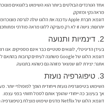
אחד הטרנדים הבולטים ביותר הוא השימוש בלוגואים מונוכר
מראה נקי ומזוקק.
דוגמא: חברת Apple עדכנה את הלוגו שלה לגרסה מונוכרומטית בשחור, המשדרת תחכום וניקיון.
יתרונות: גישה זו לא רק מעניקה ללוגו מראה מודרני ומתוח
2. דינמיות ותנועה
בעידן הדיגיטלי, לוגואים סטטיים כבר אינם מספיקים. אנו רו
דוגמא: הלוגו של Google משתנה לעיתים קרובות בהתאם לאירועים מיוחדים או חגים, יוצר חוויה דינמית ומעניינת.
אתגר: יצירת לוגו שנשאר מזוהה גם כשהוא בתנועה.
3. טיפוגרפיה נועזת
השימוש בטיפוגרפיה נועזת וייחודית הופך לפופולרי יותר.
אך בעיצוב כה ייחודי שהופך אותם לסמל חזותי בפני עצמו.
דוגמא: הלוגו של Netflix מדגים שימוש מוצלח בטיפוגרפיה נועזת ומזוהה.