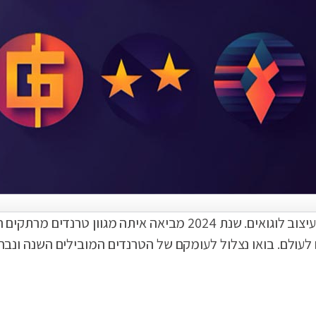
עולם העיצוב הגרפי מתפתח ללא הרף, ובמיוחד כשמדובר בעיצוב לוגואים. שנת 2024 מב
לעולם. בואו נצלול לעומקם של הטרנדים המובילים השנה ונב