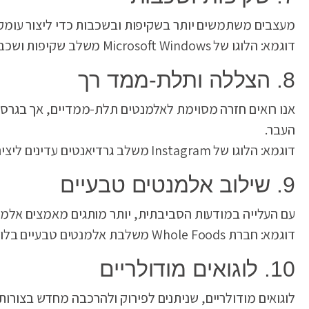
מעצבים משתמשים יותר בשקיפות ובשכבות כדי ליצור עומק וע
דוגמא: הלוגו של Microsoft Windows משלב שקיפות ושכבות ליצירת אפקט עומק.
8. הצללה ותלת-ממד רך
אנו רואים חזרה מסוימת לאלמנטים תלת-ממדיים, אך בגרסה ר
העבר.
דוגמא: הלוגו של Instagram משלב גרדיאנטים עדינים ליצירת אפקט תלת-ממדי רך.
9. שילוב אלמנטים טבעיים
עם העלייה במודעות הסביבתית, יותר מותגים מאמצים אלמנ
דוגמא: חברת Whole Foods משלבת אלמנטים טבעיים בלוגו שלה, המשקף את ערכי החברה.
10. לוגואים מודולריים
לוגואים מודולריים, שניתנים לפירוק ולהרכבה מחדש בצורות ש